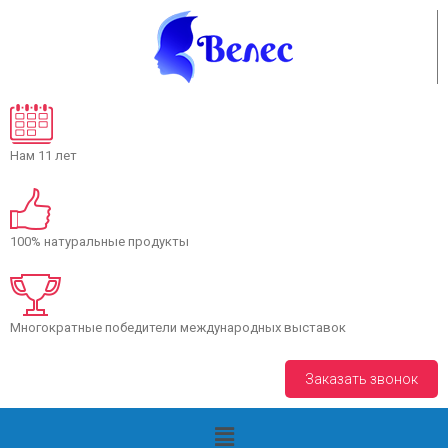
Нам 11 лет
100% натуральные продукты
Многократные победители международных выставок
+7(8793) 38 34 02
Заказать звонок